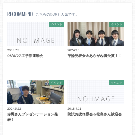
RECOMMEND
こちらの記事も人気です。
イベント
イベント
2008.7.3
2024.2.8
08/6/27 工学部運動会
卒論発表会＆あらがね賞受賞！！
イベント
イベント
2024.5.22
2018.9.11
赤堀さんプレゼンテーション発
院試お疲れ様会＆松島さん歓迎会
表！