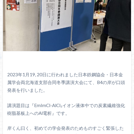
2023年1月19, 20日に行われました日本鉄鋼協会・日本金
属学会両北海道支部合同冬季講演大会にて、B4の岸が口頭
発表を行いました。
講演題目は『EmImCl-AlCl₃イオン液体中での炭素繊維強化
樹脂基板上へのAl電析』です。
岸くん曰く、初めての学会発表のためものすごく緊張した