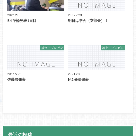
2021.2.8
2009.7.23
B4 卒論発表1日目
明日は学会（支部会）！
論文・プレゼン
論文・プレゼン
2014.5.22
2021.2.5
佐藤君発表
M2 修論発表
最近の投稿