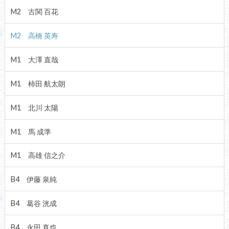
M2 古関 百花
M2 高橋 英寿
M1 大澤 直哉
M1 柿田 航太朗
M1 北川 太陽
M1 馬 成準
M1 高雄 信之介
B4 伊藤 泉純
B4 葛谷 洸成
B4 永田 真也