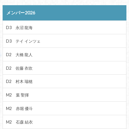
メンバー2026
D3 永沼 龍海
D3 テイ インツェ
D2 大橋 龍人
D2 佐藤 衣吹
D2 村木 瑞穂
M2 葉 聖揮
M2 赤堀 優斗
M2 石森 結衣