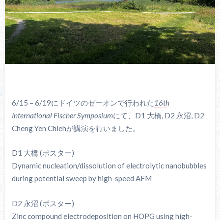
6/15 – 6/19にドイツのゼーオンで行われた
16th
International Fischer Symposium
にて、D1 大橋, D2 永沼, D2
Cheng Yen Chiehが講演を行いました。
D1 大橋 (ポスター)
Dynamic nucleation/dissolution of electrolytic nanobubbles
during potential sweep by high-speed AFM
D2 永沼 (ポスター)
Zinc compound electrodeposition on HOPG using high-