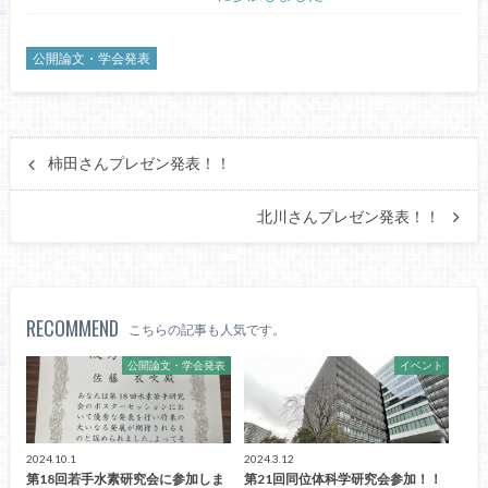
公開論文・学会発表
柿田さんプレゼン発表！！
北川さんプレゼン発表！！
RECOMMEND
こちらの記事も人気です。
公開論文・学会発表
イベント
2024.10.1
2024.3.12
第18回若手水素研究会に参加しま
第21回同位体科学研究会参加！！