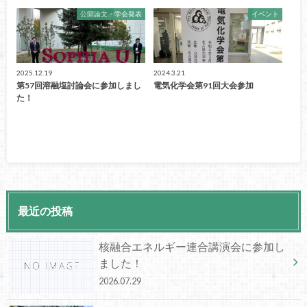
公開論文・学会発表
イベント
2025.12.19
2024.3.21
第57回溶融塩討論会に参加しまし
電気化学会第91回大会参加
た！
最近の投稿
核融合エネルギー連合講演会に参加し
ました！
2026.07.29