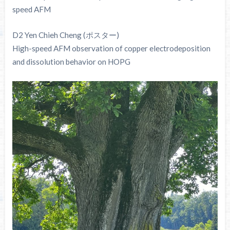
speed AFM
D2 Yen Chieh Cheng (ポスター)
High-speed AFM observation of copper electrodeposition
and dissolution behavior on HOPG